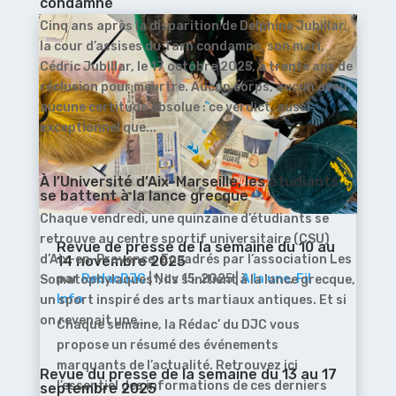
condamné
Cinq ans après la disparition de Delphine Jubillar,
la cour d’assises du Tarn condamne, son mari,
Cédric Jubillar, le 17 octobre 2025, à trente ans de
réclusion pour meurtre. Aucun corps, aucun aveu,
aucune certitude absolue : ce verdict, aussi
exceptionnel que...
À l’Université d’Aix-Marseille, les étudiants
se battent à la lance grecque
Chaque vendredi, une quinzaine d’étudiants se
retrouve au centre sportif universitaire (CSU)
Revue de presse de la semaine du 10 au
d’Aix-en-Provence. Encadrés par l’association Les
14 novembre 2025
par
RedacDJC
|
Nov 15, 2025
|
A la une
,
Fil
Somatophylaques*, ils s’initient à la lance grecque,
Info
un sport inspiré des arts martiaux antiques. Et si
on revenait une...
Chaque semaine, la Rédac’ du DJC vous
propose un résumé des événements
marquants de l’actualité. Retrouvez ici
Revue du presse de la semaine du 13 au 17
l’essentiel des informations de ces derniers
septembre 2025