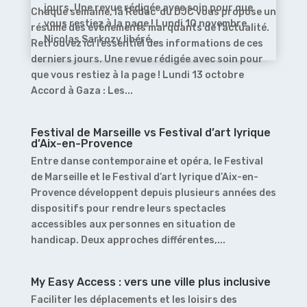
jours. Une revue rédigée avec soin pour que
Chaque semaine, la Rédac’ du DJC vous propose un
vous restiez à la page ! Lundi 10 novembre
résumé des événements marquants de l’actualité.
Nicolas Sarkozy libéré...
Retrouvez ici l’essentiel des informations de ces
derniers jours. Une revue rédigée avec soin pour
que vous restiez à la page ! Lundi 13 octobre
Accord à Gaza : Les...
Festival de Marseille vs Festival d’art lyrique
d’Aix-en-Provence
Entre danse contemporaine et opéra, le Festival
de Marseille et le Festival d’art lyrique d’Aix-en-
Provence développent depuis plusieurs années des
dispositifs pour rendre leurs spectacles
accessibles aux personnes en situation de
handicap. Deux approches différentes,...
My Easy Access : vers une ville plus inclusive
Faciliter les déplacements et les loisirs des