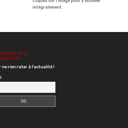
Cliquez sur l’image pour y accéder
intégralement.
bonner à la
sletter
 ne rien rater à l'actualité !
l