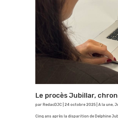
Le procès Jubillar, chr
par
RedacDJC
|
24 octobre 2025
|
A la une
,
J
Cinq ans après la disparition de Delphine Jub