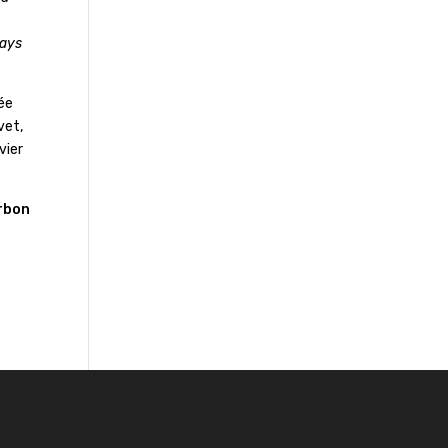
pays
lée
vet,
vier
rbon