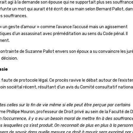
aurait agi à la demande son épouse qui ne supportait plus ses souffrance
funte un mot qui aurait été écrit de sa main selon Bernard Pallot, dan
es souffrances.
té « un geste d’amour » comme l’avance l’accusé mais un agissement
stiques d’un assassinat avec préméditation au sens du Code pénal. Il
ement.
contrainte de Suzanne Pallot envers son époux a su convaincre les jur
 décision.
nasie
 faute de protocole légal. Ce procès ravive le débat autour de l’exist
besoin sociétal récent, résultant d’un avis du Comité consultatif nationa
es celles sur la fin de vie même si elle peut être perçue par certains
rme Phillipe Mouron, professeur de Droit privé au sein de la Faculté de D
n l’occurrence, il y a eu un besoin moral de mettre fin à des souffranc
 lesquelles ça s’est produit
.
On reconnait de plus en plus à la person
 sera de savoir dans quelle mesure ce droit à mourir sera exprimé par 