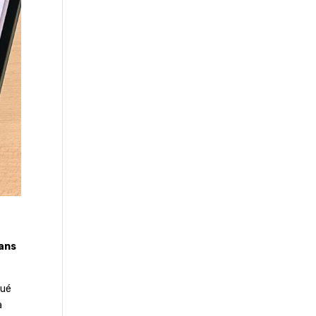
dans
tué
a