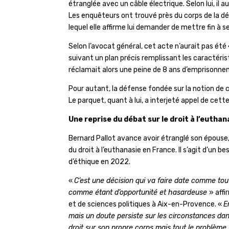
étranglée avec un câble électrique. Selon lui, il 
Les enquêteurs ont trouvé près du corps de la dé
lequel elle affirme lui demander de mettre fin à s
Selon l’avocat général, cet acte n’aurait pas é
suivant un plan précis remplissant les caractéri
réclamait alors une peine de 8 ans d’emprisonn
Pour autant, la défense fondée sur la notion de 
Le parquet, quant à lui, a interjeté appel de cette
Une reprise du débat sur le droit à l’eutha
Bernard Pallot avance avoir étranglé son épouse,
du droit à l’euthanasie en France. Il s’agit d’un 
d’éthique en 2022.
«
C’est une décision qui va faire date comme tout
comme étant d’opportunité et hasardeuse
» affi
et de sciences politiques à Aix-en-Provence.
«
E
mais un doute persiste sur les circonstances dans
droit sur son propre corps mais tout le problème