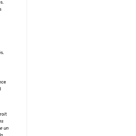
s.
s
és.
ence
l
roit
es
ne un
la