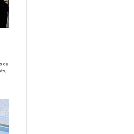
s du
nts,