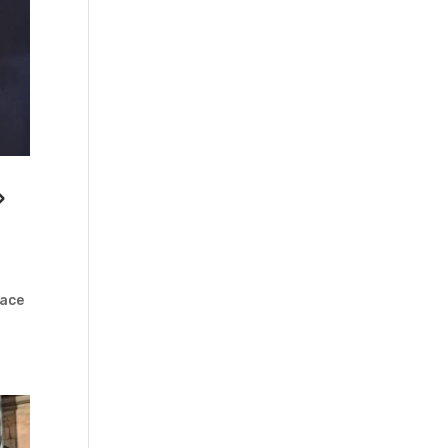
»
nace