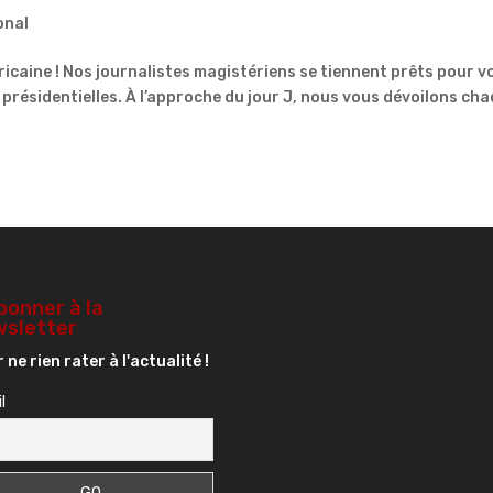
onal
ricaine ! Nos journalistes magistériens se tiennent prêts pour v
 présidentielles. À l’approche du jour J, nous vous dévoilons ch
bonner à la
sletter
 ne rien rater à l'actualité !
l