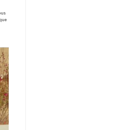
ous
aque