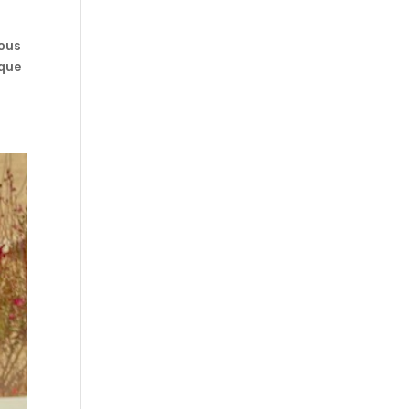
vous
aque