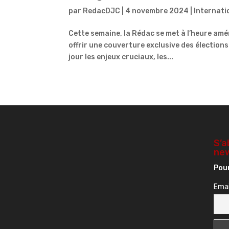
par
RedacDJC
|
4 novembre 2024
|
Internati
Cette semaine, la Rédac se met à l’heure amé
offrir une couverture exclusive des élections
jour les enjeux cruciaux, les...
S’a
new
Pour
Emai