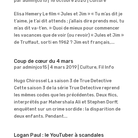
par
adminjco15
|
18 octobre 2020
|
Culture
Elisa Hemery Le film « Jules et Jim » « Tu m’as dit je
t’aime, je t’ai dit attends ; j’allais dire prends moi, tu
m’as dit va-t’en. » Quoi de mieux pour commencer
les vacances que de voir (ou revoir) « Jules et Jim »
de Truffaut, sorti en 1962 ? Jim est français,...
Coup de cœur du 4 mars
par
adminjco15
|
4 mars 2019
|
Culture
,
Fil Info
Hugo Chirossel La saison 3 de True Detective
Cette saison 3 de la série True Detective reprend
les mêmes codes que les précédentes. Deux flics,
interprétés par Mahershala Ali et Stephen Dorff,
enquêtent sur un crime sordide : la disparition de
deux enfants. Pendant...
Logan Paul : le YouTuber à scandales