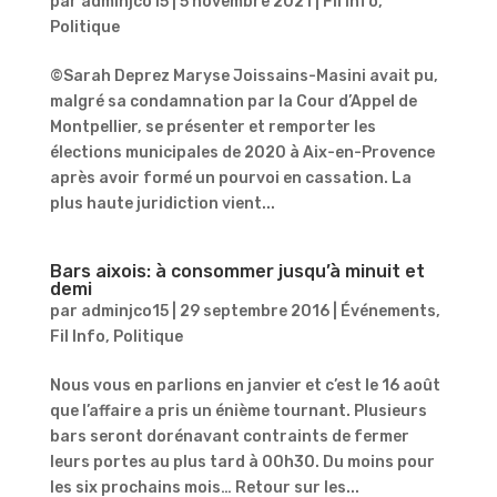
par
adminjco15
|
5 novembre 2021
|
Fil Info
,
Politique
©Sarah Deprez Maryse Joissains-Masini avait pu,
malgré sa condamnation par la Cour d’Appel de
Montpellier, se présenter et remporter les
élections municipales de 2020 à Aix-en-Provence
après avoir formé un pourvoi en cassation. La
plus haute juridiction vient...
Bars aixois: à consommer jusqu’à minuit et
demi
par
adminjco15
|
29 septembre 2016
|
Événements
,
Fil Info
,
Politique
Nous vous en parlions en janvier et c’est le 16 août
que l’affaire a pris un énième tournant. Plusieurs
bars seront dorénavant contraints de fermer
leurs portes au plus tard à 00h30. Du moins pour
les six prochains mois… Retour sur les...