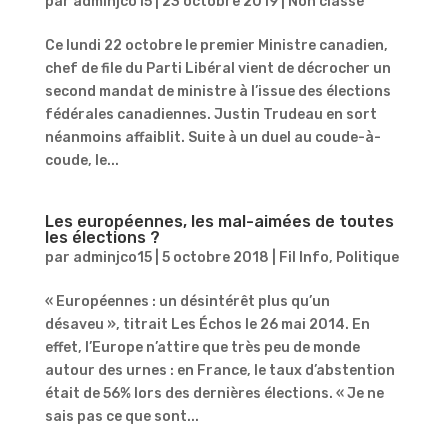
par
adminjco15
|
23 octobre 2019
|
Non classé
Ce lundi 22 octobre le premier Ministre canadien,
chef de file du Parti Libéral vient de décrocher un
second mandat de ministre à l’issue des élections
fédérales canadiennes. Justin Trudeau en sort
néanmoins affaiblit. Suite à un duel au coude-à-
coude, le...
Les européennes, les mal-aimées de toutes
les élections ?
par
adminjco15
|
5 octobre 2018
|
Fil Info
,
Politique
« Européennes : un désintérêt plus qu’un
désaveu », titrait Les Échos le 26 mai 2014. En
effet, l’Europe n’attire que très peu de monde
autour des urnes : en France, le taux d’abstention
était de 56% lors des dernières élections. « Je ne
sais pas ce que sont...