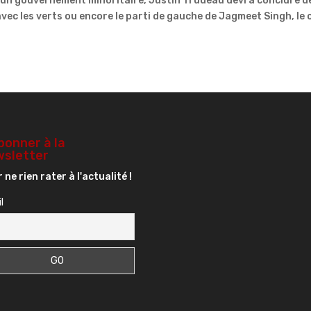
 un gouvernement minoritaire, Justin Trudeau devra conclure d
ec les verts ou encore le parti de gauche de Jagmeet Singh, le 
bonner à la
sletter
 ne rien rater à l'actualité !
l