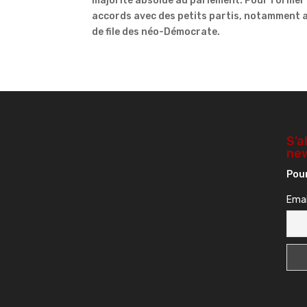
majorité absolue au parlement. Pour former
accords avec des petits partis, notamment av
de file des néo-Démocrate.
S’a
new
Pour
Emai