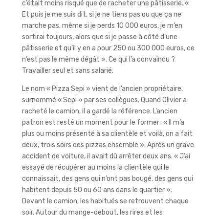
c’était moins risqué que de racheter une pâtisserie. «
Et puis je me suis dit, si je ne tiens pas ou que ça ne
marche pas, même si je perds 10 000 euros, je m’en
sortirai toujours, alors que si je passe à côté d’une
pâtisserie et qu’il y en a pour 250 ou 300 000 euros, ce
n’est pas le même dégât ». Ce qui l’a convaincu ?
Travailler seul et sans salarié.
Le nom « Pizza Sepi » vient de l’ancien propriétaire,
surnommé « Sepi » par ses collègues. Quand Olivier a
racheté le camion, il a gardé la référence. L’ancien
patron est resté un moment pour le former : « Il m’a
plus ou moins présenté à sa clientèle et voilà, on a fait
deux, trois soirs des pizzas ensemble ». Après un grave
accident de voiture, il avait dû arrêter deux ans. « J’ai
essayé de récupérer au moins la clientèle qui le
connaissait, des gens qui n’ont pas bougé, des gens qui
habitent depuis 50 ou 60 ans dans le quartier ».
Devant le camion, les habitués se retrouvent chaque
soir. Autour du mange-debout, les rires et les