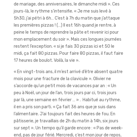
de mariage, des anniversaires, le dimanche midi ». Ces
jours-là, le rythme s’intensifie. « Je me suis levé à
5h30, j’ai pétri à 6h… C’est à 7h du matin que j’attaque
les premières pizzas ! (…) Il est 16h quand je rentre, à
peine le temps de reprendre la pâte et revenir ici pour
mon emplacement du soir ». Mais ces longues journées
restent l’exception. « si je fais 30 pizzas ici et 50 le
midi, ça fait 80 pizzas. Pour faire 80 pizzas, il faut faire
17 heures de boulot. Voilà, la vie ».
« En vingt-trois ans, il m’est arrivé d’être absent quatre
mois pour une fracture de la clavicule ». Olivier ne
s’accorde qu’un petit mois de vacances par an : « Un
peu à Noël, un jour de l’an, trois jours par ci, trois jours
par là, une semaine en février … » . Habitué au rythme,
il en a pris son parti. « Ça fait 36 ans que je suis dans
l’alimentaire. J’ai toujours fait des heures de fou. En
pâtisserie, je travaillais de 2h du matin à 14h, six jours
sur sept ». Un tempo qu’il garde encore : « Pas de week-
end, pas de jour férié. Mercredi, c’est mon jour de repos,