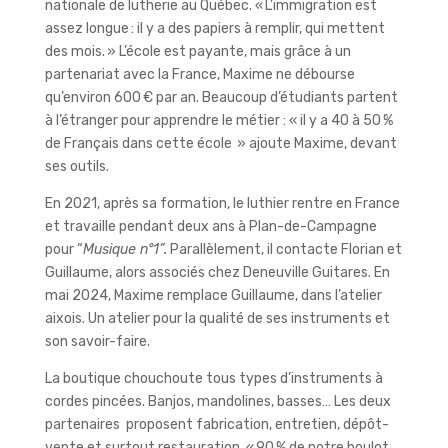
nationale de lutherie au Québec. « L’immigration est
assez longue : il y a des papiers à remplir, qui mettent
des mois. » L’école est payante, mais grâce à un
partenariat avec la France, Maxime ne débourse
qu’environ 600 € par an. Beaucoup d’étudiants partent
à l’étranger pour apprendre le métier : « il y a 40 à 50 %
de Français dans cette école » ajoute Maxime, devant
ses outils.
En 2021, après sa formation, le luthier rentre en France
et travaille pendant deux ans à Plan-de-Campagne
pour “
Musique n°1”.
Parallèlement, il contacte Florian et
Guillaume, alors associés chez Deneuville Guitares. En
mai 2024, Maxime remplace Guillaume, dans l’atelier
aixois. Un atelier pour la qualité de ses instruments et
son savoir-faire.
La boutique chouchoute tous types d’instruments à
cordes pincées. Banjos, mandolines, basses… Les deux
partenaires proposent fabrication, entretien, dépôt-
vente et surtout restauration. « 90 % de notre boulot,