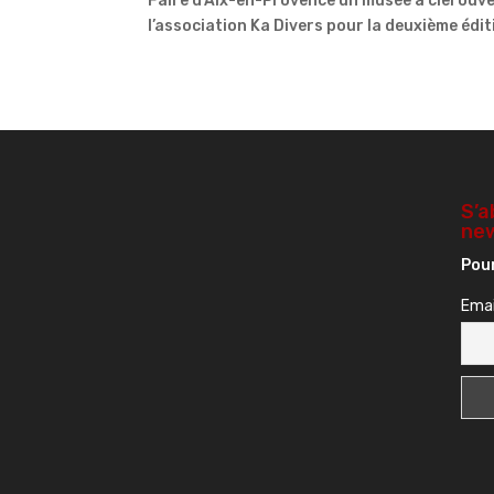
Faire d’Aix-en-Provence un musée à ciel ouvert
l’association Ka Divers pour la deuxième éditi
S’a
new
Pour
Emai