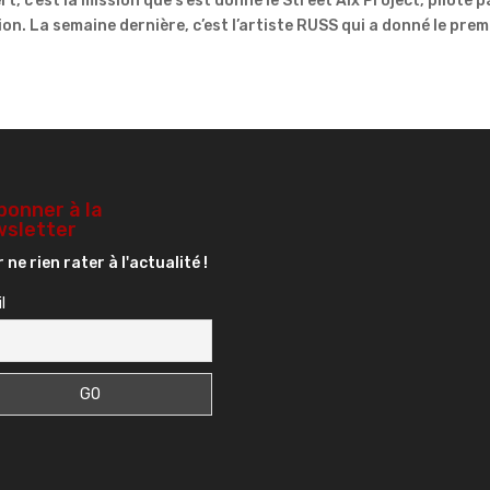
, c’est la mission que s’est donné le Street Aix Project, piloté p
on. La semaine dernière, c’est l’artiste RUSS qui a donné le premi
bonner à la
sletter
 ne rien rater à l'actualité !
l