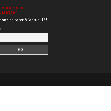
bonner à la
sletter
 ne rien rater à l'actualité !
l
s