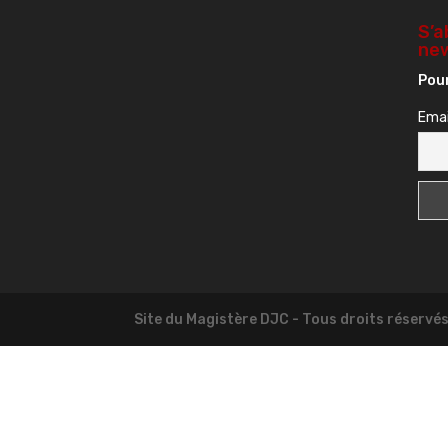
S’a
new
Pour
Emai
Site du Magistère DJC - Tous droits réservé