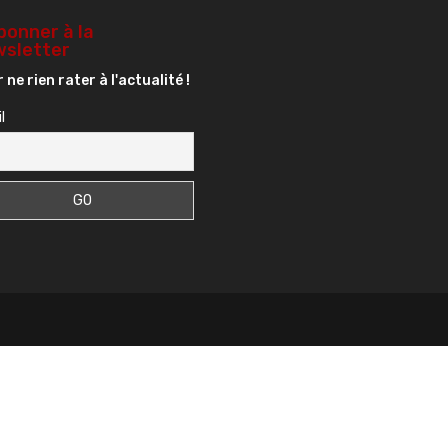
bonner à la
sletter
 ne rien rater à l'actualité !
l
s