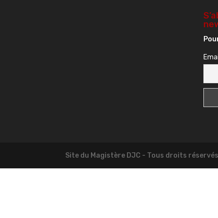
S’a
new
Pour
Emai
Site du Magistère DJC - Tous droits réservé