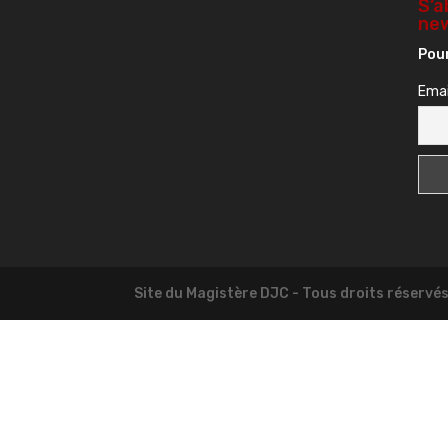
S’a
new
Pour
Emai
Site du Magistère DJC - Tous droits réservé