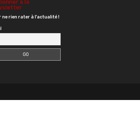
bonner à la
sletter
 ne rien rater à l'actualité !
l
s