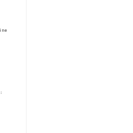
i ne
: