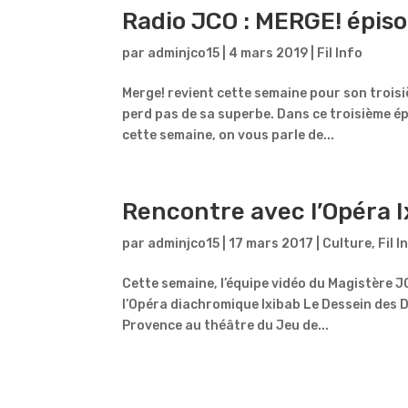
Radio JCO : MERGE! épis
par
adminjco15
|
4 mars 2019
|
Fil Info
Merge! revient cette semaine pour son trois
perd pas de sa superbe. Dans ce troisième épi
cette semaine, on vous parle de...
Rencontre avec l’Opéra Ix
par
adminjco15
|
17 mars 2017
|
Culture
,
Fil I
Cette semaine, l’équipe vidéo du Magistère JC
l’Opéra diachromique Ixibab Le Dessein des D
Provence au théâtre du Jeu de...