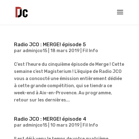
Radio JCO : MERGE! épisode 5
par
adminjco15
|
18 mars 2019
|
Fil Info
C’est l’heure du cinquième épisode de Merge ! Cette
semaine c’est Magisterium ! L’équipe de Radio JCO
vous a concocté une émission entièrement dédiée
à cette grande compétition, qui se tiendra ce
week-end à Aix-en-Provence. Au programme,
retour sur les dernières...
Radio JCO : MERGE! épisode 4
par
adminjco15
|
10 mars 2019
|
Fil Info
Il est déjà venu le temps de votre quatrième