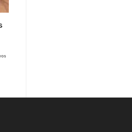
s
vos