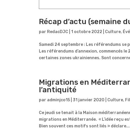
Récap d’actu (semaine 
par
RedacDJC
|
1 octobre 2022
|
Culture
,
Év
Samedi 24 septembre : Les référendums se p
Les référendums d’annexion, commencés le 23
certaines zones ukrainiennes. Sont concernée
Migrations en Méditerr
l’antiquité
par
adminjco15
|
31 janvier 2020
|
Culture
,
Fi
Ce jeudi se tenait à la Maison méditerranée
migrations en Méditerranée. « L’idée reçu est
Bien souvent ces motifs sont liés » déclare...