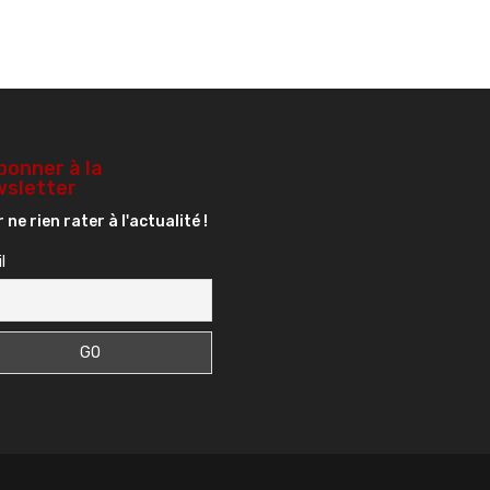
bonner à la
sletter
 ne rien rater à l'actualité !
l
s