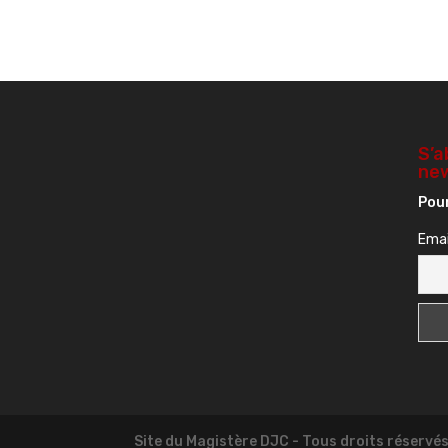
S’a
new
Pour
Emai
Site du Magistère DJC - Tous droits réservé