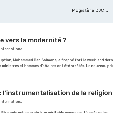
Magistère DJC
te vers la modernité ?
International
ruption, Mohammed Ben Salmane, a frappé fort le week-end dern
s ministres et hommes d’affaires ont été arrêtés. Le nouveau pr
..
l’instrumentalisation de la religion
International
n Birmanie est en proie à un véritable massacre. L’armée et les