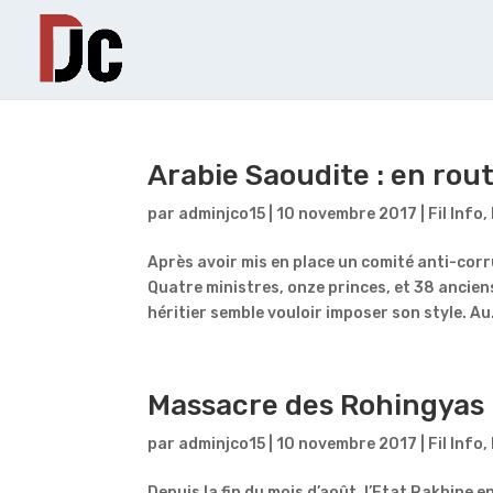
Arabie Saoudite : en rou
par
adminjco15
|
10 novembre 2017
|
Fil Info
,
Après avoir mis en place un comité anti-cor
Quatre ministres, onze princes, et 38 ancien
héritier semble vouloir imposer son style. Au.
Massacre des Rohingyas : 
par
adminjco15
|
10 novembre 2017
|
Fil Info
,
Depuis la fin du mois d’août, l’Etat Rakhine e