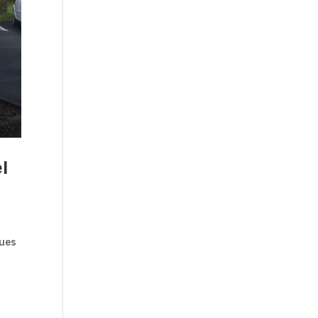
l
ques