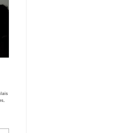
lais
es,