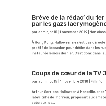
Brève de la rédac’ du 1
par les gazs lacrymogèn
par
adminjco15
|
1 novembre 2019
|
Non class
À Hong Kong, Halloween ne s’est pas déroulé
profité de l’occasion pour défiler dans les r
instaurée le mois dernier. C’est donc dans le..
Coups de cœur de la TV
par
adminjco15
|
4 novembre 2018
|
Fil Info
Arthur Sorribas Halloween à Marseille, chez
labyritnhe de l’horreur, proposait aux amat
spéciaux, de...