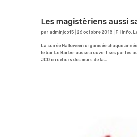
Les magistèriens aussi sa
par
adminjco15
|
26 octobre 2018
|
Fil Info
,
L
La soirée Halloween organisée chaque année p
le bar Le Barberousse a ouvert ses portes au
JCO en dehors des murs de la...