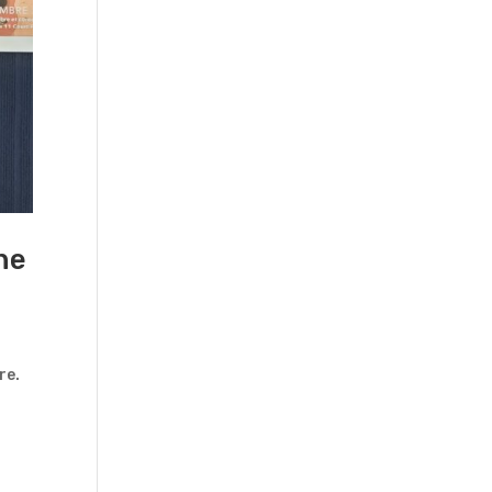
ne
re.