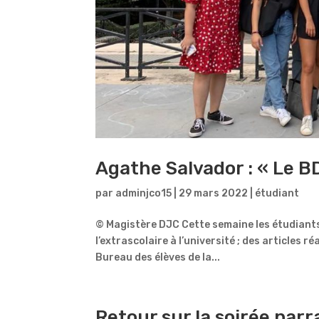
Agathe Salvador : « Le B
par
adminjco15
|
29 mars 2022
|
étudiant
© Magistère DJC Cette semaine les étudiants
l’extrascolaire à l’université ; des articles r
Bureau des élèves de la...
Retour sur la soirée par