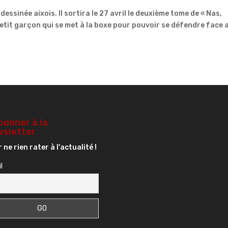
essinée aixois. Il sortira le 27 avril le deuxième tome de « Nas,
petit garçon qui se met à la boxe pour pouvoir se défendre face 
bonner à la
sletter
 ne rien rater à l'actualité !
l