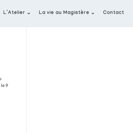
L’Atelier
La vie au Magistère
Contact
u
 le 9