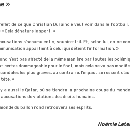
me »
eflet de ce que Christian Duraincie veut voir dans le football.
 « Cela dénature le sport. »
ccusations s’accumulent », soupire-t-il. Et, selon lui, on ne co
ommunication appartient à celui qui détient l’information. »
rond n’est pas affecté de la même manière par toutes les polémi
est certes dommageable pour le foot, mais cela ne va pas modifi
candales les plus graves, au contraire, l’impact se ressent d’a
 tête. »
 y a aussi le Qatar, où se tiendra la prochaine coupe du monde
 accusations de violations des droits humains.
e monde du ballon rond retrouvera ses esprits.
Noémie Letel