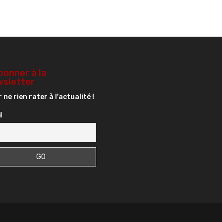
bonner à la
sletter
 ne rien rater à l'actualité !
l
s