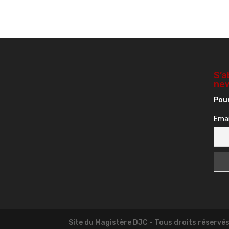
S’a
new
Pour
Emai
Site du Magistère DJC - Tous droits réservé