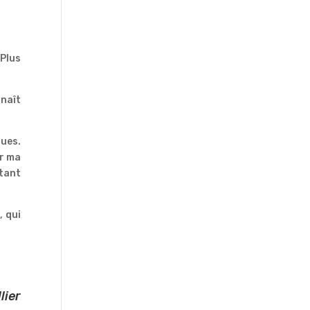
 Plus
nnaît
ques.
er ma
utant
, qui
lier