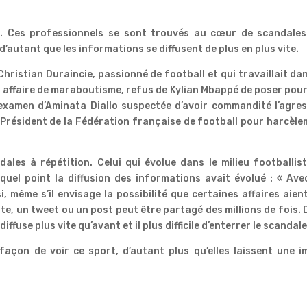
o. Ces professionnels se sont trouvés au cœur de scandales
 d’autant que les informations se diffusent de plus en plus vite.
 Christian Duraincie, passionné de football et qui travaillait da
t affaire de maraboutisme, refus de Kylian Mbappé de poser pou
 examen d’Aminata Diallo suspectée d’avoir commandité l’agre
 Président de la Fédération française de football pour harcèl
ales à répétition. Celui qui évolue dans le milieu footballis
uel point la diffusion des informations avait évolué : « Ave
i, même s’il envisage la possibilité que certaines affaires aien
te, un tweet ou un post peut être partagé des millions de fois.
diffuse plus vite qu’avant et il plus difficile d’enterrer le scandale
façon de voir ce sport, d’autant plus qu’elles laissent une 