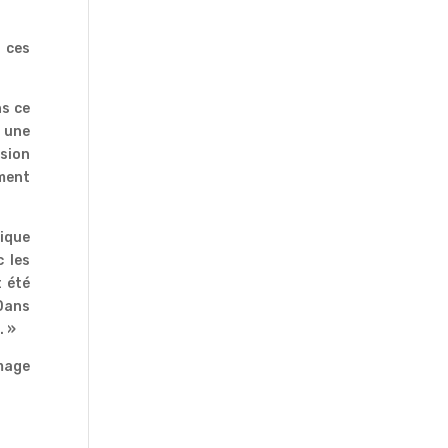
 ces
ns ce
r une
ssion
ement
tique
c les
t été
 Dans
. »
image