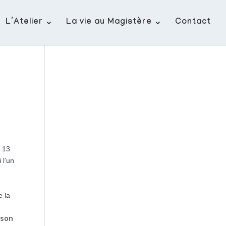
L’Atelier
La vie au Magistère
Contact
t 13
 l’un
e la
 son