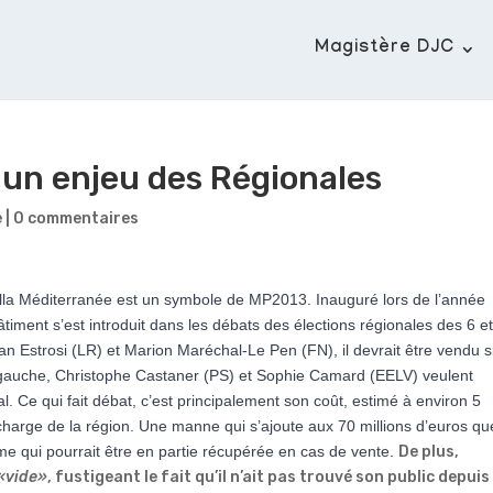
Magistère DJC
, un enjeu des Régionales
e
|
0 commentaires
illa Méditerranée est un symbole de MP2013. Inauguré lors de l’année
timent s’est introduit dans les débats des élections régionales des 6 e
an Estrosi (LR) et Marion Maréchal-Le Pen (FN), il devrait être vendu si
 gauche, Christophe Castaner (PS) et Sophie Camard (EELV) veulent
al. Ce qui fait débat, c’est principalement son coût, estimé à environ 5
a charge de la région. Une manne qui s’ajoute aux 70 millions d’euros qu
me qui pourrait être en partie récupérée en cas de vente.
De plus,
«vide»
, fustigeant le fait qu’il n’ait pas trouvé son public depuis