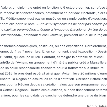
Valero, un diplomate entré en fonction le 6 octobre dernier, se refuse 
r de réserve des fonctionnaires, notamment en période électorale, alors
Villa Méditerranée n’est pas un musée ou un simple centre d’exposition.
r dont elle porte le nom.
«Ces lieux symboliques ne sont pas conçus p
une capitale euroméditerranéenne à l’image de Barcelone. Un lieu de pa
 international»
, défendait Michel Vauzelle, président actuel de la régio
r les thèmes économiques, politiques, ou des expositions. Dernièrement,
enue, du 4 au 7 novembre. Et en ce moment, c’est l’exposition «Dessi
 Plantu, qui occupe le lieu. Pourtant, et malgré la défense de Michel
ontrôle de l’Avitem, un groupement d’intérêts publics créé à Marseille 
e sa seule responsabilité financière pour la transférer à la structure,
 2015, le président espérait ainsi que l’Avitem lève 20 millions d’eur
encore, la Région en assure les coûts d’entretien. Christian Estrosi es
d’euros pour la Région depuis sa création, alors que son programme rep
u Conseil Régional. Toutes ces questions, sur son financement notam
manière, pour les candidats de gauche, de défendre une partie du bilan
Robin Gaba