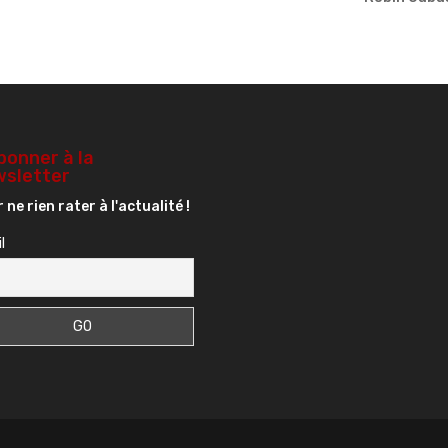
bonner à la
sletter
 ne rien rater à l'actualité !
l
s