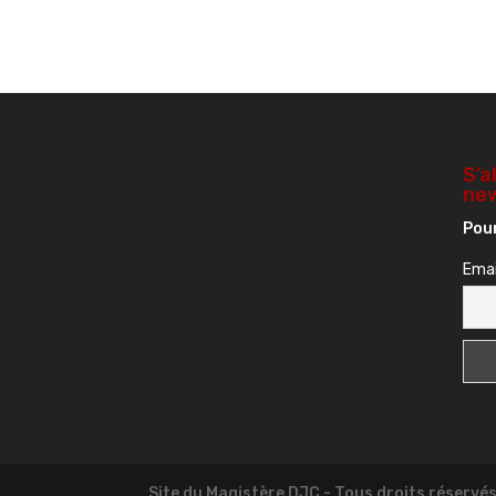
S’a
new
Pour
Emai
Site du Magistère DJC - Tous droits réservé