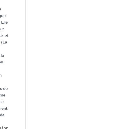
à
 que
 Elle
our
ix et
n (La
 la
ne
en
os de
time
ose
ment,
 de
ston