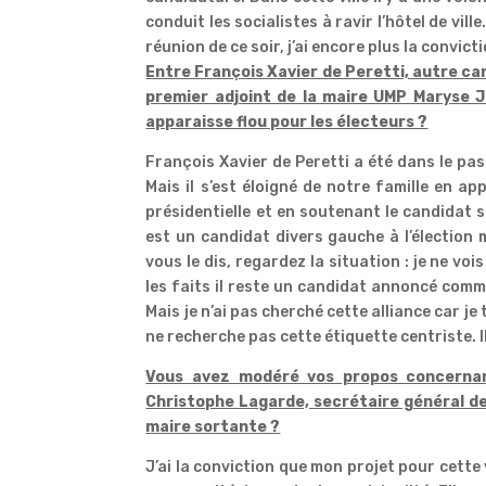
conduit les socialistes à ravir l’hôtel de vil
réunion de ce soir, j’ai encore plus la convicti
Entre François Xavier de Peretti, autre ca
premier adjoint de la maire UMP Maryse J
apparaisse flou pour les électeurs ?
François Xavier de Peretti a été dans le pa
Mais il s’est éloigné de notre famille en a
présidentielle et en soutenant le candidat so
est un candidat divers gauche à l’élection 
vous le dis, regardez la situation : je ne vo
les faits il reste un candidat annoncé comme
Mais je n’ai pas cherché cette alliance car j
ne recherche pas cette étiquette centriste. Il
Vous avez modéré vos propos concernant
Christophe Lagarde, secrétaire général de l
maire sortante ?
J’ai la conviction que mon projet pour cette 