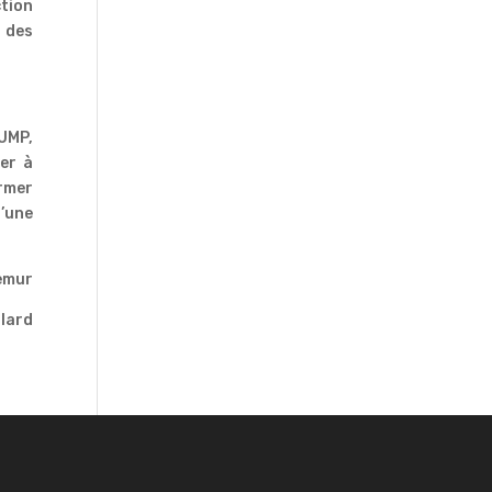
ction
r des
 UMP,
ler à
ormer
d’une
emur
llard