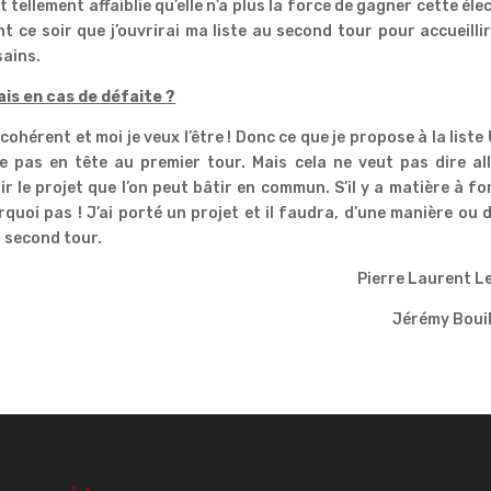
t tellement affaiblie qu’elle n’a plus la force de gagner cette éle
t ce soir que j’ouvrirai ma liste au second tour pour accueilli
sains.
ais en cas de défaite ?
 cohérent et moi je veux l’être ! Donc ce que je propose à la liste
ve pas en tête au premier tour. Mais cela ne veut pas dire al
le projet que l’on peut bâtir en commun. S’il y a matière à f
quoi pas ! J’ai porté un projet et il faudra, d’une manière ou 
u second tour.
Pierre Laurent L
Jérémy Boui