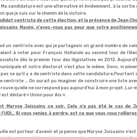
le. Ma candidature est une alternative et évidemment, à la sortie 
on que je suis sur le chemin de la victoire.
ndidat centriste de cette élection, et la présence de Jean Ch
oissains Masini, n’avez-vous pas peur que votre positionne
ssé un centriste avec qui je partageais un grand nombre de val
ppelant à voter pour François Hollande au second tour de l’éle
cialiste dès le premier tour des législatives en 2012. Aujourd’h
municipale et notre électorat n’est plus le même. Donc, vraimen
is pas ce qu’il y a de centriste dans cette candidature.Pourtant
 centriste … On aurait pu imaginer de construire une liste avec
e trouve qu’elle ne correspond pas aujourd’hui à mon projet. Lui
 est déclaré « Union pour Aix ».
 Maryse Joissains ce soir. Cela n’a pas été le cas de J
’UDI… Si vous veniez à perdre, est ce que vous vous rallierez
ville est porteur d’avenir et je pense que Maryse Joissains n’est