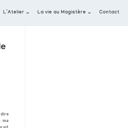
L’Atelier
La vie au Magistère
Contact
le
 dire
e ma
urait