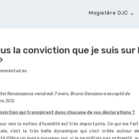
Magistère DJC
lus la conviction que je suis sur 
»
ommentaires
ôtel Renaissance vendredi 7 mars, Bruno Genzana a accepté de
re JCO.
nviction qui transpirent dans chacune de vos déclarations ?
our moi la notion d’humilité est très importante. Ce qui me fait
ale, c’est la très belle dynamique qui s’est créée autour d
nté d’élire un maire nouveau qui, si je ne m’étais pas présenté, a