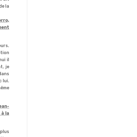
de la
orro,
ment
eurs.
ction
ui il
t, je
 dans
 lui.
-même
ean-
 à la
 plus