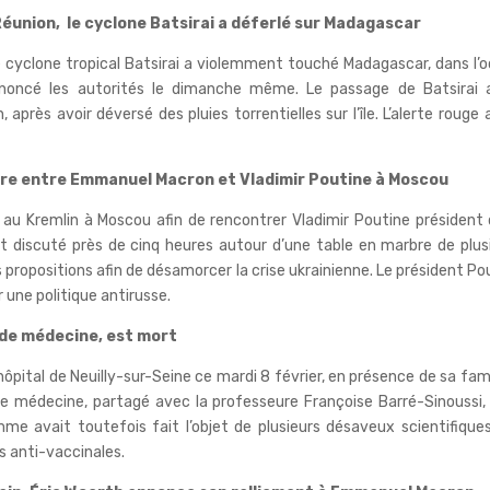
 Réunion, le cyclone Batsirai a déferlé sur Madagascar
e cyclone tropical Batsirai a violemment touché Madagascar, dans l’
annoncé les autorités le dimanche même. Le passage de Batsirai 
après avoir déversé des pluies torrentielles sur l’île. L’alerte rouge 
ontre entre Emmanuel Macron et Vladimir Poutine à Moscou
 au Kremlin à Moscou afin de rencontrer Vladimir Poutine président 
t discuté près de cinq heures autour d’une table en marbre de plus
 propositions afin de désamorcer la crise ukrainienne. Le président Po
r une politique antirusse.
l de médecine, est mort
hôpital de Neuilly-sur-Seine ce mardi 8 février, en présence de sa famill
de médecine, partagé avec la professeure
Françoise Barré-Sinoussi,
mme avait toutefois fait l’objet de plusieurs désaveux scientifique
s anti-vaccinales.