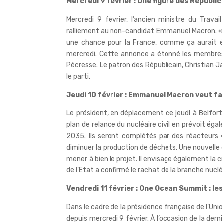
Mercredi 9 février : Une figure des Républ
Mercredi 9 février, l’ancien ministre du Trava
ralliement au non-candidat Emmanuel Macron. 
une chance pour la France, comme ça aurait ét
mercredi. Cette annonce a étonné les membres de
Pécresse. Le patron des Républicain, Christian J
le parti.
Jeudi 10 février : Emmanuel Macron veut f
Le président, en déplacement ce jeudi à Belfor
plan de relance du nucléaire civil en prévoit é
2035. Ils seront complétés par des réacteurs
diminuer la production de déchets. Une nouvelle 
mener à bien le projet. Il envisage également la 
de l’Etat a confirmé le rachat de la branche nucl
Vendredi 11 février : One Ocean Summit : l
Dans le cadre de la présidence française de l’U
depuis mercredi 9 février. À l’occasion de la der