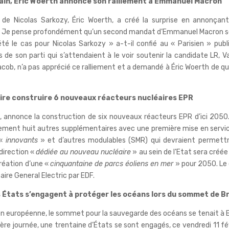
icain, Éric Woerth annonce son ralliement à Emmanuel Macron
il de Nicolas Sarkozy, Éric Woerth, a créé la surprise en annonçan
« Je pense profondément qu’un second mandat d’Emmanuel Macron s
é le cas pour Nicolas Sarkozy » a-t-il confié au « Parisien » publ
 son parti qui s’attendaient à le voir soutenir la candidate LR, Va
acob, n’a pas apprécié ce ralliement et a demandé à Éric Woerth de qu
aire construire 6 nouveaux réacteurs nucléaires EPR
t, annonce la construction de six nouveaux réacteurs EPR d’ici 2050
galement huit autres supplémentaires avec une première mise en servi
 «
innovants
» et d’autres modulables (SMR) qui devraient permett
direction «
dédiée au nouveau nucléaire
» au sein de l’Etat sera créée
création d’une «
cinquantaine de parcs éoliens en mer
» pour 2050. Le
éaire General Electric par EDF.
es États s’engagent à protéger les océans lors du sommet de B
nion européenne, le sommet pour la sauvegarde des océans se tenait à 
nière journée, une trentaine d’États se sont engagés, ce vendredi 11 fév