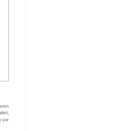
asion
llet,
s par