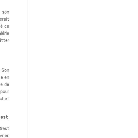
t son
erait
ié ce
lérie
itter
. Son
ce en
re de
 pour
 chef
rest
Brest
rier,