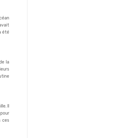
océan
avait
a été
de la
ieurs
utine
e. Il
pour
s ces