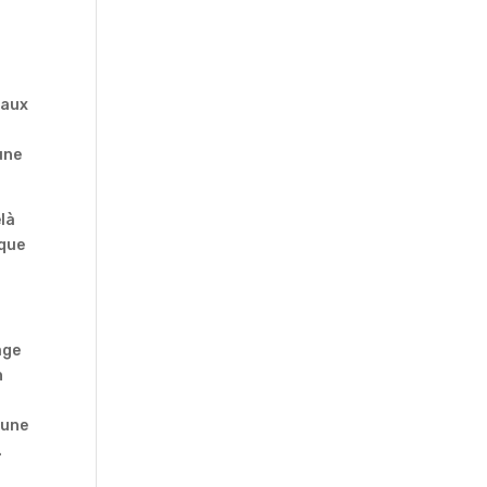
e
 aux
une
elà
 que
.
age
n
eune
.