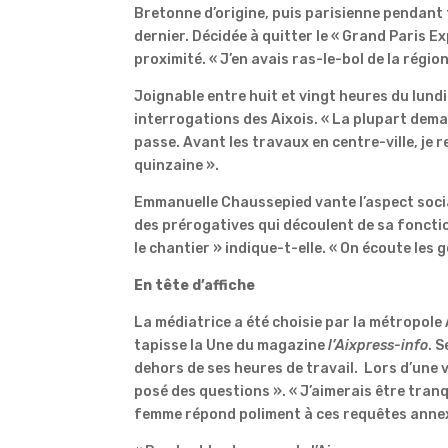
Bretonne d’origine, puis parisienne pendant 
dernier. Décidée à quitter le « Grand Paris Ex
proximité. « J’en avais ras-le-bol de la région
Joignable entre huit et vingt heures du lund
interrogations des Aixois. « La plupart deman
passe. Avant les travaux en centre-ville, je 
quinzaine ».
Emmanuelle Chaussepied vante l’aspect socia
des prérogatives qui découlent de sa fonction
le chantier » indique-t-elle. « On écoute les
En tête d’affiche
La médiatrice a été choisie par la métropole
tapisse la Une du magazine
l’Aixpress-info
. 
dehors de ses heures de travail. Lors d’une 
posé des questions ». « J’aimerais être tranq
femme répond poliment à ces requêtes annexe