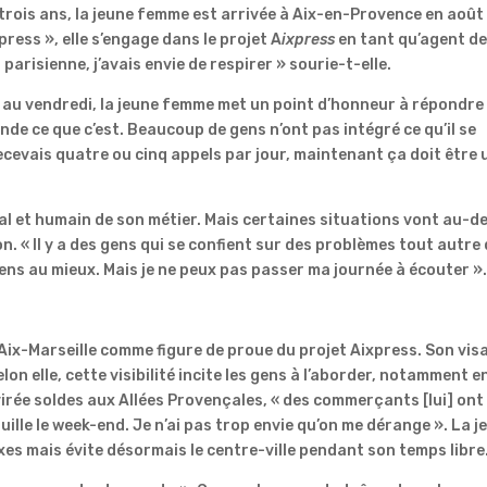
trois ans, la jeune femme est arrivée à Aix-en-Provence en août
press », elle s’engage dans le projet A
ixpress
en tant qu’agent d
 parisienne, j’avais envie de respirer » sourie-t-elle.
i au vendredi, la jeune femme met un point d’honneur à répondre
de ce que c’est. Beaucoup de gens n’ont pas intégré ce qu’il se
recevais quatre ou cinq appels par jour, maintenant ça doit être 
l et humain de son métier. Mais certaines situations vont au-d
. « Il y a des gens qui se confient sur des problèmes tout autre
 gens au mieux. Mais je ne peux pas passer ma journée à écouter »
 Aix-Marseille comme figure de proue du projet Aixpress. Son vis
Selon elle, cette visibilité incite les gens à l’aborder, notamment e
virée soldes aux Allées Provençales, « des commerçants [lui] ont
uille le week-end. Je n’ai pas trop envie qu’on me dérange ». La j
s mais évite désormais le centre-ville pendant son temps libre