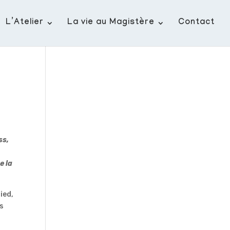
L’Atelier
La vie au Magistère
Contact
ss,
e la
ied,
es