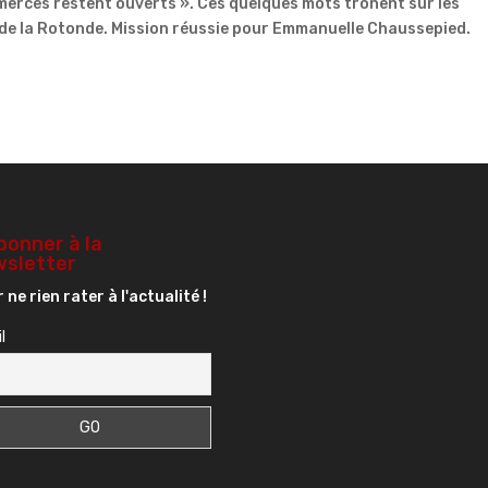
mmerces restent ouverts ». Ces quelques mots trônent sur les
e de la Rotonde. Mission réussie pour Emmanuelle Chaussepied.
bonner à la
sletter
 ne rien rater à l'actualité !
l