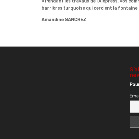
« Pendant les travaux de l’Aixpress, vos co
barrières turquoise qui cerclent la fontain
Amandine SANCHEZ
S’a
new
Pour
Emai