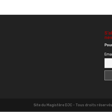
S’a
new
Pour
Emai
Site du Magistère DJC - Tous droits réservé