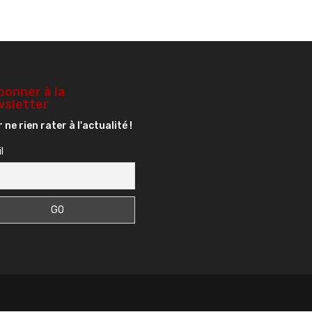
dimin
le
volum
bonner à la
sletter
 ne rien rater à l'actualité !
l
s