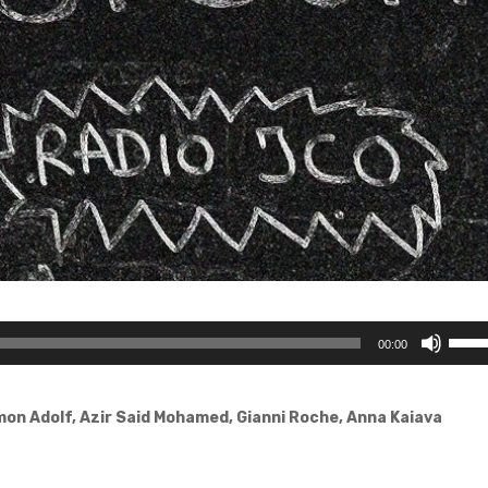
Utilis
00:00
les
flèch
haut/
imon Adolf, Azir Said Mohamed, Gianni Roche, Anna Kaiava
pour
augm
ou