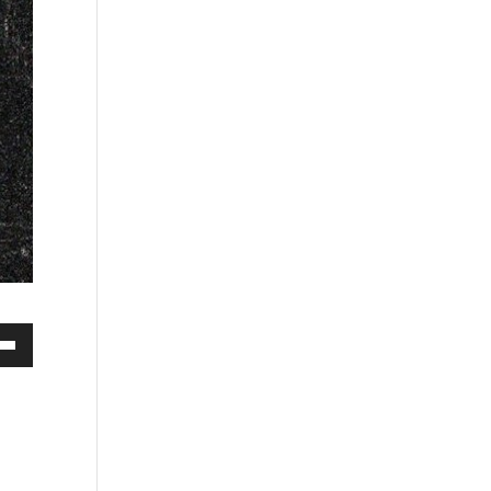
ez
es
bas
enter