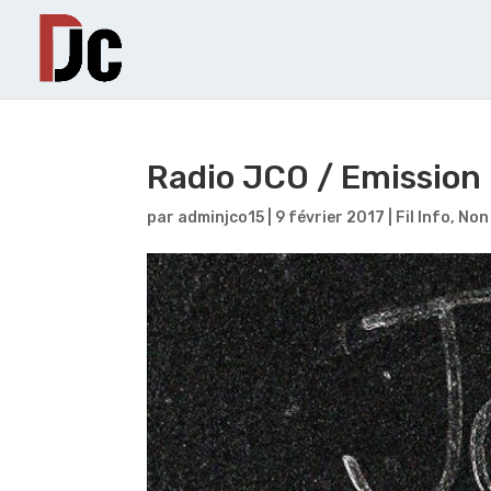
Radio JCO / Emission N
par
adminjco15
|
9 février 2017
|
Fil Info
,
Non