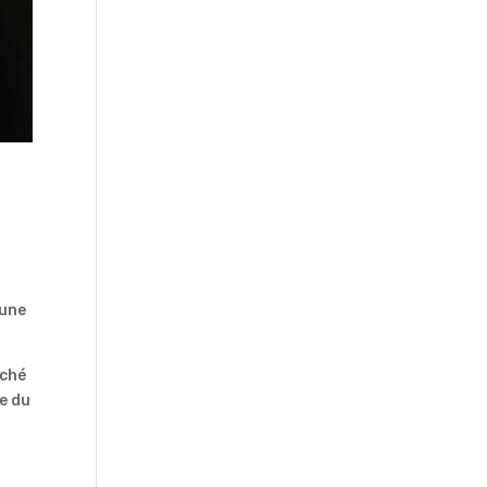
s
 une
rché
ge du
a