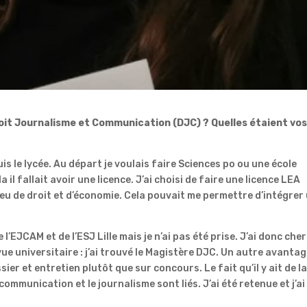
roit Journalisme et Communication (DJC) ? Quelles étaient vo
uis le lycée. Au départ je voulais faire Sciences po ou une école
il fallait avoir une licence. J’ai choisi de faire une licence LEA
peu de droit et d’économie. Cela pouvait me permettre d’intégrer
e l’EJCAM et de l’ESJ Lille mais je n’ai pas été prise. J’ai donc che
ue universitaire : j’ai trouvé le Magistère DJC. Un autre avanta
sier et entretien plutôt que sur concours. Le fait qu’il y ait de l
mmunication et le journalisme sont liés. J’ai été retenue et j’ai