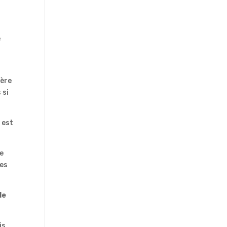
e
tère
 si
 est
le
ces
le
is