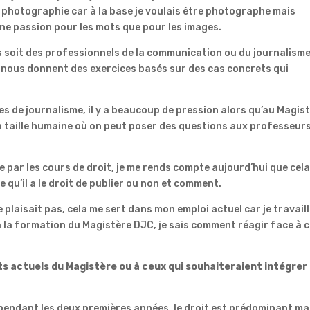
 photographie car à la base je voulais être photographe mais
ne passion pour les mots que pour les images.
rs soit des professionnels de la communication ou du journalism
ls nous donnent des exercices basés sur des cas concrets qui
es de journalisme, il y a beaucoup de pression alors qu’au Magis
 à taille humaine où on peut poser des questions aux professeurs
 par les cours de droit, je me rends compte aujourd’hui que cela
ce qu’il a le droit de publier ou non et comment.
plaisait pas, cela me sert dans mon emploi actuel car je travail
 la formation du Magistère DJC, je sais comment réagir face à 
s actuels du Magistère ou à ceux qui souhaiteraient intégrer 
 pendant les deux premières années, le droit est prédominant ma