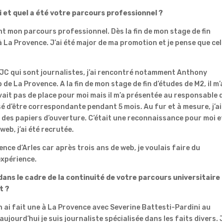
 et quel a été votre parcours professionnel ?
t mon parcours professionnel. Dès la fin de mon stage de fin
à La Provence. J’ai été major de ma promotion et je pense que ce
JC qui sont journalistes, j’ai rencontré notamment Anthony
e La Provence. A la fin de mon stage de fin d’études de M2, il m’
 avait pas de place pour moi mais il m’a présentée au responsable 
osé d’être correspondante pendant 5 mois. Au fur et à mesure, j’ai
 des papiers d’ouverture. C’était une reconnaissance pour moi e
web, j’ai été recrutée.
ence d’Arles car après trois ans de web, je voulais faire du
expérience.
ans le cadre de la continuité de votre parcours universitaire
t ?
en ai fait une à La Provence avec Severine Battesti-Pardini au
jourd’hui je suis journaliste spécialisée dans les faits divers. J