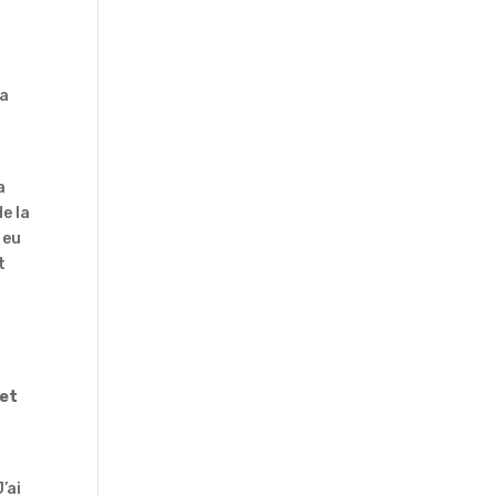
la
a
de la
 eu
t
 et
’ai