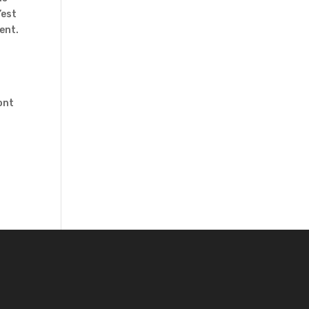
’est
ent.
’ont