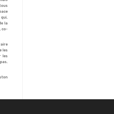
 tous
space
 qui,
de la
, co-
raire
e les
r les
 pas.
ston