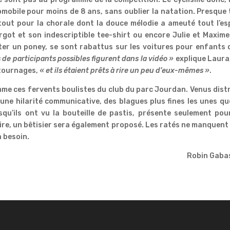
tomobile pour moins de 8 ans, sans oublier la natation. Presque
rtout pour la chorale dont la douce mélodie a ameuté tout l’e
argot et son indescriptible tee-shirt ou encore Julie et Maxime
er un poney, se sont rabattus sur les voitures pour enfants 
s de participants possibles figurent dans la vidéo »
explique Laura
 tournages,
« et ils étaient prêts à rire un peu d’eux-mêmes »
.
mme ces fervents boulistes du club du parc Jourdan. Venus dist
 une hilarité communicative, des blagues plus fines les unes qu
rsqu’ils ont vu la bouteille de pastis, présente seulement pou
dire, un bêtisier sera également proposé. Les ratés ne manquent
a besoin.
Robin Gaba