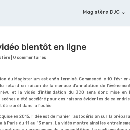
Magistère DJC
idéo bientôt en ligne
stère
|
0 commentaires
ation du Magisterium est enfin terminé. Commencé le 10 février
 du retard en raison de la menace d’annulation de l’événemen
évu et la vidéo d’intimidation du JCO sera donc mise en l
scènes a été accéléré pour des raisons évidentes de calendrie
t être prêt dans la foulée.
quise en 2015, l’idée est de manier l’autodérision sur la prépar
a à Paris du 11 au 13 mars. La vidéo montre ainsi les entraînem
ne sont pas au programme de la compétition. Le cyclisme donc,