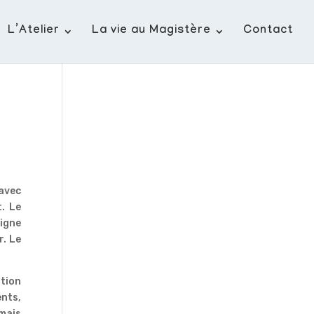
L’Atelier
La vie au Magistère
Contact
 avec
t. Le
igne
r. Le
ation
ents,
 mais