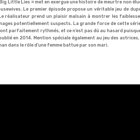
« Big Little Lies » met en exergue une histoire de meurtre non élu
sewives. Le premier épisode propose un véritable jeu de dupe
 Le réalisateur prend un plaisir malsain à montrer les faibless
ages potentiellement suspects. La grande force de cette séri
 sont parfaitement rythmés, et ce n’est pas dû au hasard puisqu
 publié en 2014. Mention spéciale également au jeu des actrices,
man dans le rôle d’une femme battue par son mari.