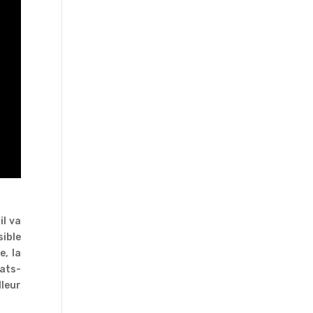
il va
sible
e, la
tats-
lleur