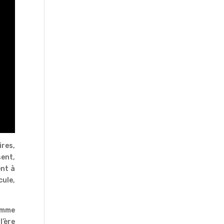
ires,
sent,
ent à
cule,
comme
’ère