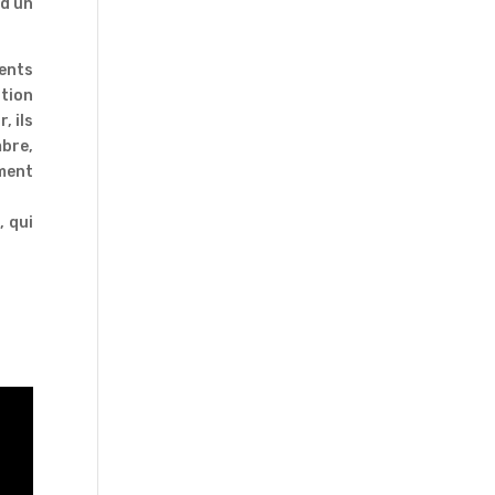
 d’un
ments
ation
, ils
mbre,
ment
, qui