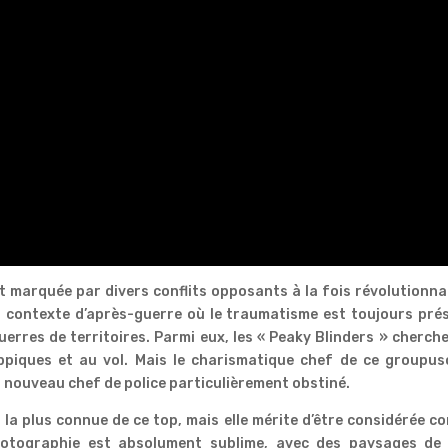
st marquée par divers conflits opposants à la fois révolutionna
n contexte d’après-guerre où le traumatisme est toujours pré
erres de territoires. Parmi eux, les « Peaky Blinders » cherch
ippiques et au vol. Mais le charismatique chef de ce groupus
un nouveau chef de police particulièrement obstiné.
 la plus connue de ce top, mais elle mérite d’être considérée 
otographie est absolument sublime, avec des paysages de l