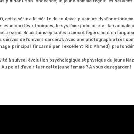
is plaidant son innocence, le jeune homme reçoit les services
O, cette série a le mérite de soulever plusieurs dysfonctionne
 les minorités ethniques, le système judiciaire et la radicalis
tte série. Si certains épisodes traînent légèrement en longueur
 dérives de l’univers carcéral. Avec une photographie très so
nnage principal (incarné par l’excellent Riz Ahmed) profondé
nvité à suivre l’évolution psychologique et physique du jeune Naz
. Au point d’avoir tuer cette jeune femme ? A vous de regarder !