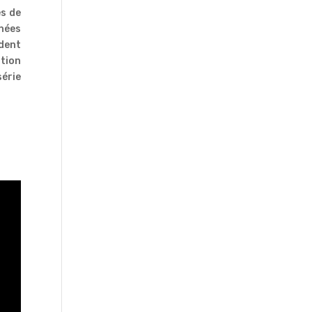
es de
nnées
ndent
ation
série