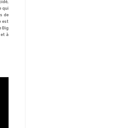
cidé,
 qui
es de
e est
e Big
 et à