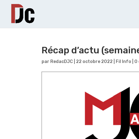
Récap d’actu (semaine
par
RedacDJC
|
22 octobre 2022
|
Fil Info
|
0