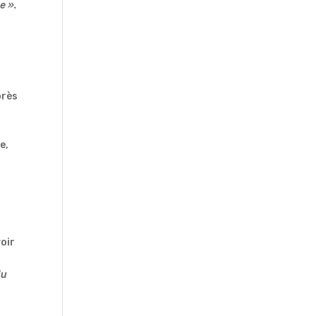
e ».
.
près
e,
voir
du