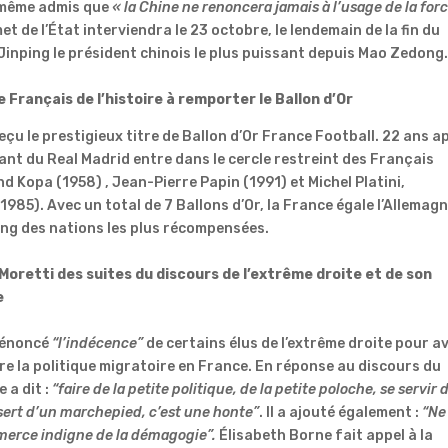
 même admis que
« la Chine ne renoncera jamais à l’usage de la forc
t de l’État interviendra le 23 octobre, le lendemain de la fin du
Jinping
le président chinois le plus puissant depuis Mao Zedong
e Français de l’histoire
à remporter
le Ballon d’Or
eçu le prestigieux titre de Ballon d’Or France Football.
22 ans a
uant du Real Madrid entre dans le cercle restreint des Français
ond
Kopa
(1958)
, Jean-Pierre Papin
(1991)
et Michel Platini,
 1985)
.
Avec un total de 7 Ballons d’Or, la France égale l’Allemagn
rang des nations les plus récompensées.
Moretti
des suites du discours de l’extrême droite et de son
e
 dénoncé
“l’indécence”
de certains élus de l’extrême droite pour a
e la politique migratoire en France.
En réponse au discours du
 a dit :
“faire de la petite politique, de la petite
poloche
, se servir 
sert d’un marchepied, c’est une honte”
.
Il a ajouté également :
“Ne
ommerce indigne de la démagogie”.
Élisabeth Borne fait appel à la