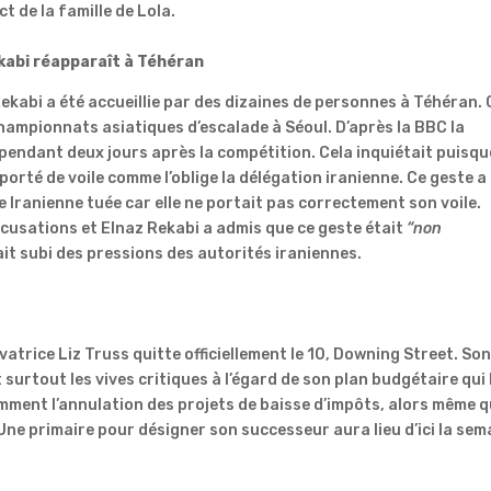
t de la famille de Lola.
kabi
réapparaît à
Téhéran
ekabi
a été accueillie par des dizaines de personnes à Téhéran.
 championnats asiatiques d’escalade à Séoul.
D’après la BBC la
 pendant deux jours après la compétition.
Cela inquiétait puisqu
 porté de voile comme l’oblige la délégation iranienne.
Ce geste a
ne Iranienne
tuée car
elle ne portait pas correctement son voile.
ccusations et
Elnaz
Rekabi
a admis que ce geste était
“non
ait
subi des pressions des autorités iraniennes.
vatrice Liz
Truss
quitte officiellement le 10,
Downing
Street
.
So
 surtout les vives critiques à l’égard de son plan budgétaire qui l
ment l’annulation des projets de baisse d’impôts, alors même 
Une primaire pour désigner son successeur aura lieu d’ici la sem