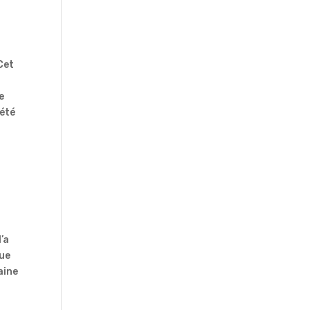
Cet
e
 été
n
’a
que
aine