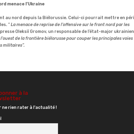
ord menace l’Ukraine
nt au nord depuis la Biélorussie.
Celui-ci pourrait mettre en péri
les.
“
La menace de reprise de l’offensive sur le front nord par les
a presse
Oleksiï
Gromov
, un responsable de l’état-major ukrainien
 à l’ouest de la frontière biélorusse pour couper les principales voies
militaires”.
bonner à la
sletter
 ne rien rater à l'actualité !
l