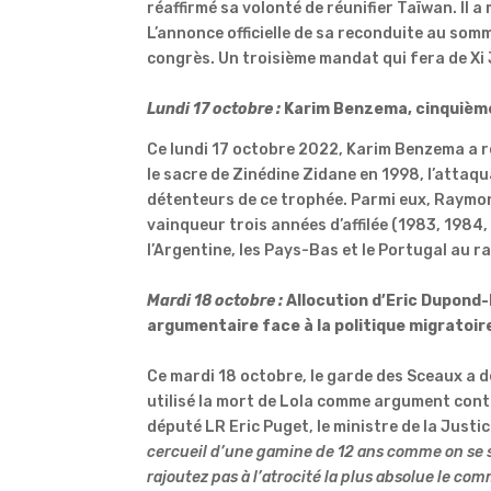
réaffirmé sa volonté de réunifier Taïwan.
Il a
L’annonce officielle de sa reconduite au somme
congrès.
Un troisième mandat qui fera de Xi
Lundi 17 octobre :
Karim
Benzema
, cinquièm
Ce lundi 17 octobre 2022, Karim
Benzema
a r
le sacre de Zinédine Zidane en 1998, l’attaq
détenteurs de ce trophée.
Parmi eux, Raym
vainqueur trois années d’affilée
(1983, 1984,
l’Argentine, les Pays-Bas et le Portugal au 
Mardi 18 octobre :
Allocution
d’Eric
Dupond-
argumentaire face à la politique migratoir
Ce mardi 18 octobre, le garde des Sceaux a
utilisé la mort de Lola comme argument contr
député
LR
Eric Puget, le ministre de la Justice
cercueil d’une gamine de 12 ans comme on se 
rajoutez pas à l’atrocité la plus absolue le c