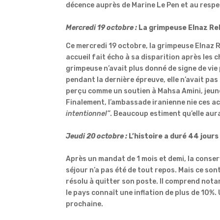
décence auprès de Marine Le Pen et au respec
Mercredi 19 octobre :
La
grimpeuse
Elnaz
Re
Ce mercredi 19 octobre, la grimpeuse
Elnaz
R
accueil fait écho à sa disparition après les
grimpeuse n’avait plus donné de signe de vie
pendant la dernière épreuve, elle n’avait pas
perçu comme un soutien à
Mahsa
Amini
, jeu
Finalement, l’ambassade iranienne nie ces a
intentionnel”
.
Beaucoup estiment qu’elle
aur
Jeudi 20 octobre :
L
’histoire a duré 44
jours
Après un mandat de 1 mois et demi, la conser
séjour n’a pas été de tout repos.
Mais ce sont
résolu à quitter son poste.
Il comprend notam
le pays connaît une inflation de plus de
10%
.
prochaine.