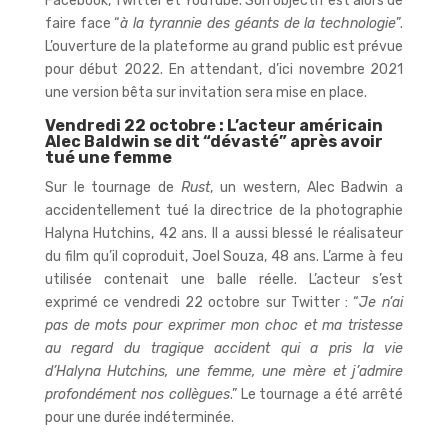
Facebook, Twitter et YouTube. Son objectif est alors de
faire face “
à la tyrannie des géants de la technologie
”.
L’ouverture de la plateforme au grand public est prévue
pour début 2022. En attendant, d’ici novembre 2021
une version bêta sur invitation sera mise en place.
Vendredi 22 octobre : L’acteur américain
Alec Baldwin se dit “dévasté” après avoir
tué une femme
Sur le tournage de
Rust
, un western, Alec Badwin a
accidentellement tué la directrice de la photographie
Halyna Hutchins, 42 ans. Il a aussi blessé le réalisateur
du film qu’il coproduit, Joel Souza, 48 ans. L’arme à feu
utilisée contenait une balle réelle. L’acteur s’est
exprimé ce vendredi 22 octobre sur Twitter : “
Je n’ai
pas de mots pour exprimer mon choc et ma tristesse
au regard du tragique accident qui a pris la vie
d’Halyna Hutchins, une femme, une mère et j’admire
profondément nos collègues
.” Le tournage a été arrêté
pour une durée indéterminée.