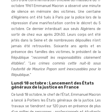
Lors d’une commémoration officielle du massacre du 17
octobre 1961 Emmanuel Macron a observé une minute
de silence en mémoire des victimes. Une centaine
d’Algériens ont été tués à Paris par la police lors de la
répression d’une manifestation contre le décret du 5
octobre. Ce dernier interdisait aux seuls Algériens de
sortir de chez eux après 20h30. Leurs corps ont été
jetés dans la Seine et de nombreuses dépouilles n’ont
jamais été retrouvées. Soixante ans après et en
présence des familles des victimes, le président de la
République “
reconnaît les responsabilités clairement
établies
”. “
Les crimes commis cette nuit-là sous
l’autorité de Maurice Papon sont inexcusables pour la
République.
”
Lundi 18 octobre : Lancement des États
généraux de la justice en France
Ce lundi 18 octobre, le chef de l’État, Emmanuel Macron
a lancé à Poitiers les États généraux de la justice. Les
travaux se tiendront sur 120 jours en présence de plus
d’un millier de personnes : professionnels et étudiants