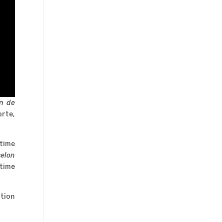
n de
orte,
ctime
selon
time
tion