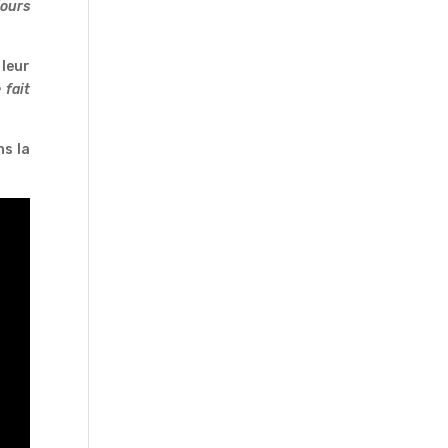
jours
 leur
 fait
ns la