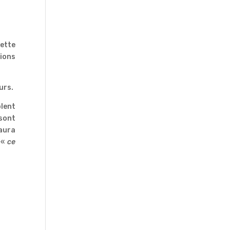
ette
sions
urs.
blent
sont
 aura
 «
ce