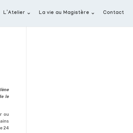
L’Atelier
La vie au Magistère
Contact
rlène
de le
ir ou
ains
de 24