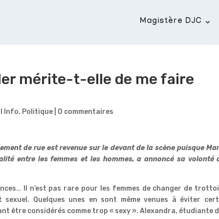
Magistère DJC
er mérite-t-elle de me faire
il Info
,
Politique
|
0 commentaires
lement de rue est revenue sur le devant de la scène puisque Ma
galité entre les femmes et les hommes, a annoncé sa volonté 
lences… Il n’est pas rare pour les femmes de changer de trotto
t sexuel. Quelques unes en sont même venues à éviter cert
nt être considérés comme trop « sexy ». Alexandra, étudiante 