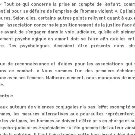
« Tout ce qui concerne la prise en compte de l’enfant, comm
ntiel pour se défaire de l’emprise de l’homme violent ». Optimi
ures. Selon elles, certains autres points relèvent quant à eux 
par l’association concerne le positionnement de la justice face 
e avant de s’engager dans la voie judiciaire, qu’elle ait plein
ment psychologique en amont doit se faire afin qu’elles ent
ire. Des psychologues devraient être présents dans ch
e de reconnaissance et d’aides pour les associations qui 
ans ce combat. « Nous sommes l’un des premiers échelon
iance avec ces femmes. Malheureusement, nous manquons de mo
 ».
ents »
aux auteurs de violences conjugales n’a pas l’effet escompté s
emmes, les mesures alternatives aux poursuites représentent
les victimes, les hommes se doivent d’être pris en charge et su
sycho-judiciaires » spécialisés : « l’éloignement de l’auteur ains
 de la solution. Il faut faire tomber cette barrière du déni der