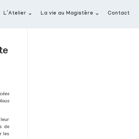
L’Atelier
La vie au Magistère
Contact
te
ncées
 Nous
 leur
s de
r les