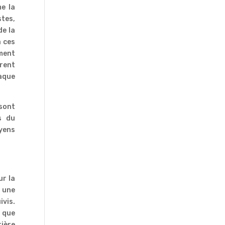
e la
stes,
de la
à ces
ement
rent
aque
sont
s du
yens
ur la
 une
ivis.
i que
rière