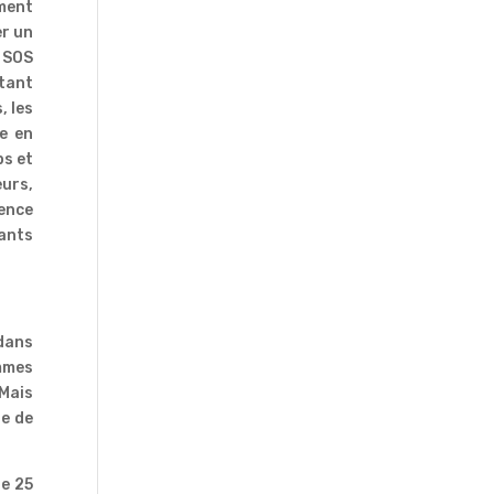
ement
er un
, SOS
rtant
, les
me en
ps et
eurs,
lence
ants
dans
emmes
Mais
te de
le 25