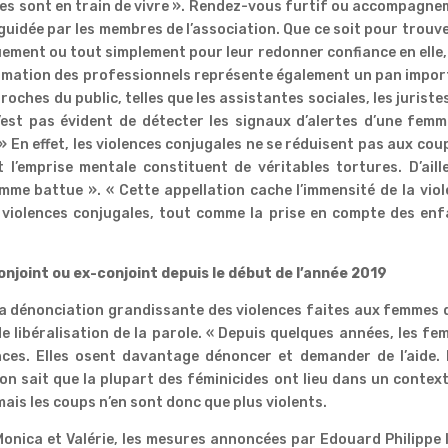
elles sont en train de vivre ». Rendez-vous furtif ou accompagn
uidée par les membres de l’association. Que ce soit pour trouv
ement ou tout simplement pour leur redonner confiance en elle
ormation des professionnels représente également un pan impo
roches du public, telles que les assistantes sociales, les juristes
 n’est pas évident de détecter les signaux d’alertes d’une fem
» En effet, les violences conjugales ne se réduisent pas aux cou
 l’emprise mentale constituent de véritables tortures. D’aill
mme battue ». « Cette appellation cache l’immensité de la vio
violences conjugales, tout comme la prise en compte des enf
njoint ou ex-conjoint depuis le début de l’année 2019
a dénonciation grandissante des violences faites aux femmes 
e libéralisation de la parole. « Depuis quelques années, les f
nces. Elles osent davantage dénoncer et demander de l’aide. 
’on sait que la plupart des féminicides ont lieu dans un contex
 mais les coups n’en sont donc que plus violents.
 Monica et Valérie, les mesures annoncées par Edouard Philippe 