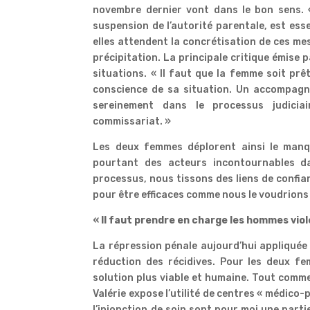
novembre dernier vont dans le bon sens. 
suspension de l’autorité parentale, est esse
elles attendent la concrétisation de ces mes
précipitation. La principale critique émise 
situations. « Il faut que la femme soit prêt
conscience de sa situation. Un accompagne
sereinement dans le processus judicia
commissariat. »
Les deux femmes déplorent ainsi le manqu
pourtant des acteurs incontournables d
processus, nous tissons des liens de conf
pour être efficaces comme nous le voudrions
« Il faut prendre en charge les hommes viol
La répression pénale aujourd’hui appliquée 
réduction des récidives. Pour les deux f
solution plus viable et humaine. Tout comme 
Valérie expose l’utilité de centres « médico-p
l’injonction de soin sont pour moi une partie