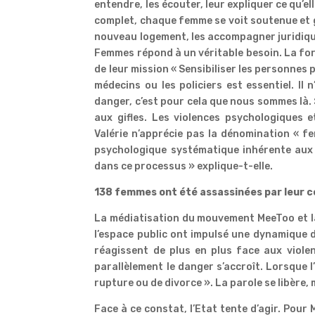
entendre, les écouter, leur expliquer ce qu’
complet, chaque femme se voit soutenue et g
nouveau logement, les accompagner juridiqu
Femmes répond à un véritable besoin. La f
de leur mission « Sensibiliser les personnes p
médecins ou les policiers est essentiel. Il
danger, c’est pour cela que nous sommes là. 
aux gifles. Les violences psychologiques et
Valérie n’apprécie pas la dénomination « fe
psychologique systématique inhérente aux 
dans ce processus » explique-t-elle.
138 femmes ont été assassinées par leur co
La médiatisation du mouvement MeeToo et l
l’espace public ont impulsé une dynamique d
réagissent de plus en plus face aux viole
parallèlement le danger s’accroît. Lorsque l
rupture ou de divorce ». La parole se libère,
Face à ce constat, l’Etat tente d’agir. Pour