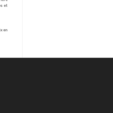
es et
ix en