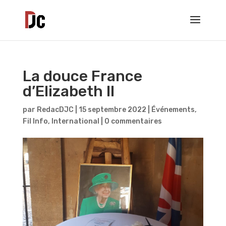
La douce France
d’Elizabeth II
par
RedacDJC
|
15 septembre 2022
|
Événements
,
Fil Info
,
International
|
0 commentaires