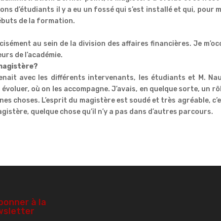
ns d’étudiants il y a eu un fossé qui s’est installé et qui, pour m
débuts de la formation.
cisément au sein de la division des affaires financières. Je m’o
urs de l’académie.
magistère?
enait avec les différents intervenants, les étudiants et M. Na
s évoluer, où on les accompagne. J’avais, en quelque sorte, un rô
s choses. L’esprit du magistère est soudé et très agréable, c’e
agistère, quelque chose qu’il n’y a pas dans d’autres parcours.
bonner à la
sletter