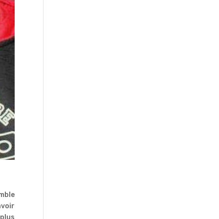
emble
avoir
 plus