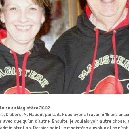
étaire au Magistère JCO?
ons. D’abord, M. Naudet partait. Nous avons travaillé 15 ans ens
rer avec quelqu’un d’autre. Ensuite, je voulais voir autre chose, 
administration. Dernier point, le magistère a évolué et ce n’est