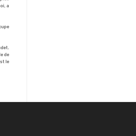
oi, a
ccupe
udet.
le de
st le