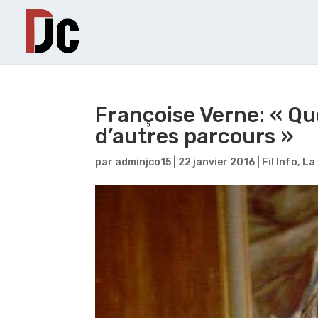
Françoise Verne: « Que
d’autres parcours »
par
adminjco15
|
22 janvier 2016
|
Fil Info
,
La 