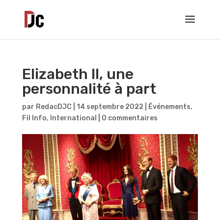
Elizabeth II, une
personnalité à part
par
RedacDJC
|
14 septembre 2022
|
Événements
,
Fil Info
,
International
|
0 commentaires