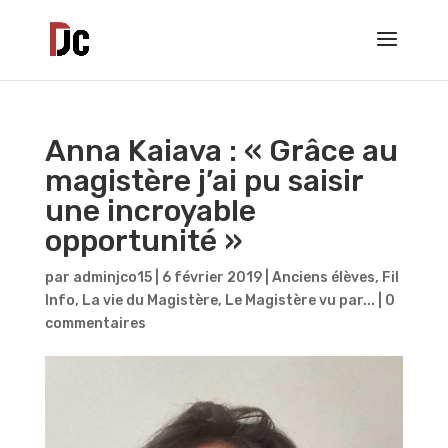
Anna Kaiava : « Grâce au
magistère j’ai pu saisir
une incroyable
opportunité »
par
adminjco15
|
6 février 2019
|
Anciens élèves
,
Fil
Info
,
La vie du Magistère
,
Le Magistère vu par...
|
0
commentaires