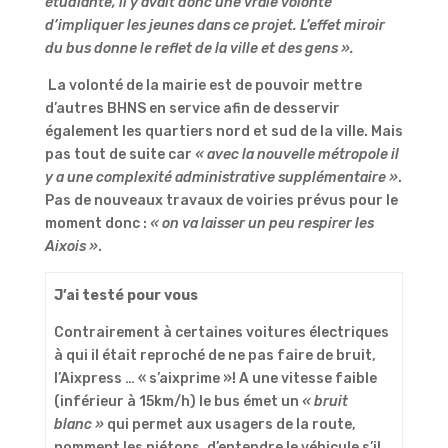
étudiante, il y avait donc une vraie volonté
d’impliquer les jeunes dans ce projet. L’effet miroir
du bus donne le reflet de la ville et des gens ».
La volonté de la mairie est de pouvoir mettre
d’autres BHNS en service afin de desservir
également les quartiers nord et sud de la ville. Mais
pas tout de suite car
« avec la nouvelle métropole il
y a une complexité administrative supplémentaire »
.
Pas de nouveaux travaux de voiries prévus pour le
moment donc :
« on va laisser un peu respirer les
Aixois »
.
J’ai testé pour vous
Contrairement à certaines voitures électriques
à qui il était reproché de ne pas faire de bruit,
l’Aixpress … « s’aixprime »! A une vitesse faible
(inférieur à 15km/h) le bus émet un
« bruit
blanc »
qui permet aux usagers de la route,
nomment les piétons, d’entendre le véhicule s’il