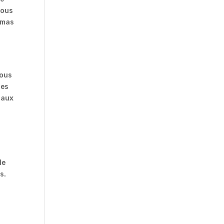
nous
némas
nous
les
 aux
n
le
s.
u