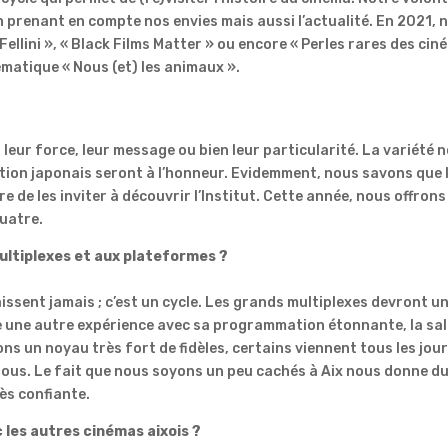
en prenant en compte nos envies mais aussi l’actualité. En 2021, 
ellini », « Black Films Matter » ou encore « Perles rares des ci
ématique « Nous (et) les animaux ».
eur force, leur message ou bien leur particularité. La variété 
mation japonais seront à l’honneur. Evidemment, nous savons que 
e de les inviter à découvrir l’Institut. Cette année, nous offrons
quatre.
ultiplexes et aux plateformes ?
issent jamais ; c’est un cycle. Les grands multiplexes devront u
ose une autre expérience avec sa programmation étonnante, la sal
ns un noyau très fort de fidèles, certains viennent tous les jour
à nous. Le fait que nous soyons un peu cachés à Aix nous donne d
rès confiante.
c les autres cinémas aixois ?