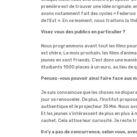
première est de trouver une idée originale, 
avons notamment fait des cycles « Federico F
de l’Est ». En ce moment, nous traitons la th
Visez vous des publics en particulier ?
Nous programmons avant tout les films pour l
est chère. Le mois prochain, les films d’ani
jeunes en sont friands. C’est donc une manièr
étudiants 1000 places à un euro, au lieu de 
Pensez-vous pouvoir ainsi faire face aux m
Je suis convaincue que les choses ne dispara
jour se renouveler. De plus, l’Institut prop
authentique et le projecteur 35 Mm. Nous avo
Et les jeunes s’intéressent de plus en plus 
cachet. Cela attise leur curiosité. Je reste t
Il n’y a pas de concurrence, selon vous, ave