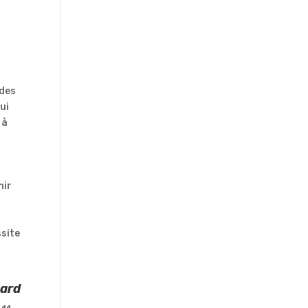
 des
lui
 à
nir
ssite
ard