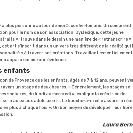
 n’y a plus personne autour de moi », confie Romane. On comprend
ation pour le nom de son association. Dyslexique, cette jeune
bstraits », trouve dans le dessin une manière de « retranscrire »
 cet art s’inscrit dans un univers très différent de la réalité qui 
rsonnalité » à travers ses créations. Travaillant essentiellement
t donc apparu comme une évidence.
es enfants
nçon de Provence que les enfants, âgés de 7 à 12 ans, peuvent ve
 travers un stage de deux heures. « Généralement, les stages se
es scolaires, du lundi au mercredi », explique la créatrice de
ssera aussi aux adolescents. Le bouche-à-oreille assure la réu
ts en plus à chaque fois ». Un bon moyen de développer leur fibre
assion.
Laura Bern