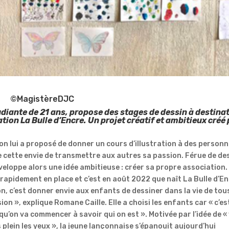
©MagistèreDJC
udiante de 21 ans, propose des stages de dessin à destina
tion La Bulle d’Encre. Un projet créatif et ambitieux créé
 on lui a proposé de donner un cours d’illustration à des person
 cette envie de transmettre aux autres sa passion. Férue de de
veloppe alors une idée ambitieuse : créer sa propre association.
 rapidement en place et c’est en août 2022 que naît La Bulle d’En
on, c’est donner envie aux enfants de dessiner dans la vie de tou
on », explique Romane Caille. Elle a choisi les enfants car « c’es
u’on va commencer à savoir qui on est ». Motivée par l’idée de « 
 plein les yeux », la jeune lançonnaise s’épanouit aujourd’hui