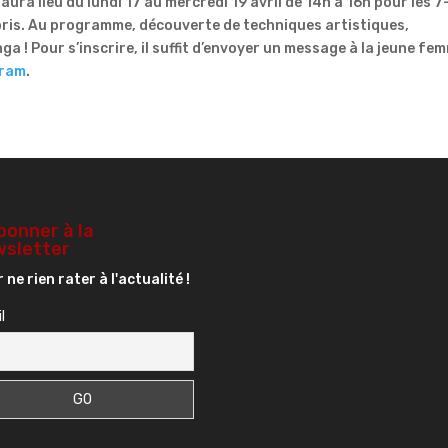
aura lieu du lundi 17 au mercredi 19 avril de 14h à 16h pour les 7
pris. Au programme, découverte de techniques artistiques,
a ! Pour s’inscrire, il suffit d’envoyer un message à la jeune fe
gram
.
bonner à la
sletter
 ne rien rater à l'actualité !
l