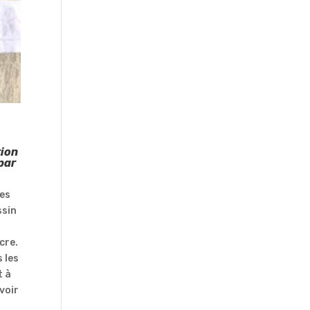
tion
 par
nes
ssin
cre.
s les
t à
voir