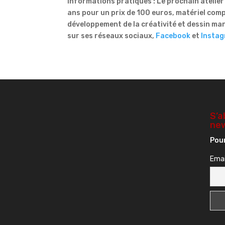
Informations pratiques : Le prochain atelier 
ans pour un prix de 100 euros, matériel com
développement de la créativité et dessin mang
sur ses réseaux sociaux,
Facebook
et
Insta
S’a
new
Pour
Emai