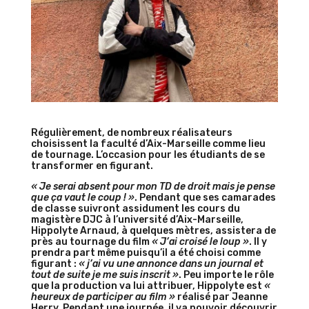
Régulièrement, de nombreux réalisateurs
choisissent la faculté d’Aix-Marseille comme lieu
de tournage. L’occasion pour les étudiants de se
transformer en figurant.
« Je serai absent pour mon TD de droit mais je pense
que ça vaut le coup ! »
. Pendant que ses camarades
de classe suivront assidument les cours du
magistère DJC à l’université d’Aix-Marseille,
Hippolyte Arnaud, à quelques mètres, assistera de
près au tournage du film
« J’ai croisé le loup »
. Il y
prendra part même puisqu’il a été choisi comme
figurant :
« j’ai vu une annonce dans un journal et
tout de suite je me suis inscrit »
. Peu importe le rôle
que la production va lui attribuer, Hippolyte est
«
heureux de participer au film »
réalisé par Jeanne
Herry. Pendant une journée, il va pouvoir découvrir