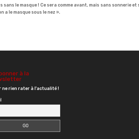
ais sans le masque ! Ce sera comme avant, mais sans sonnerie et
n a le masque sous le nez ».
bonner à la
sletter
 ne rien rater à l'actualité !
l