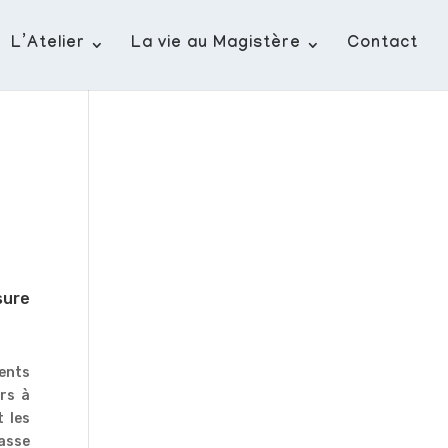
L’Atelier
La vie au Magistère
Contact
sure
ments
rs à
t les
lasse