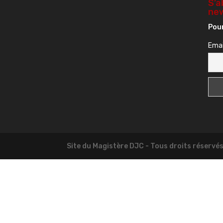
S’a
new
Pour
Emai
Site du Magistère DJC - Tous droits réservé