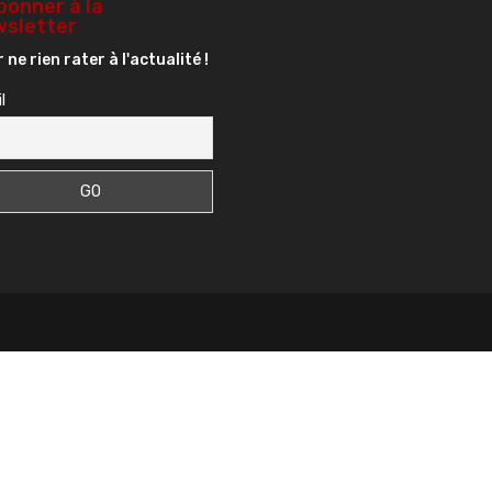
bonner à la
sletter
 ne rien rater à l'actualité !
l
s