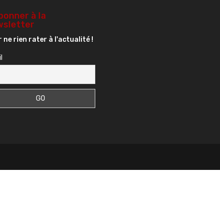
bonner à la
sletter
 ne rien rater à l'actualité !
l
s