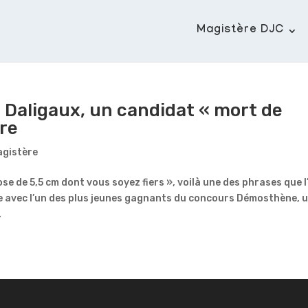
Magistère DJC
 Daligaux, un candidat « mort de
ire
agistère
ose de 5,5 cm dont vous soyez fiers », voilà une des phrases que l
e avec l’un des plus jeunes gagnants du concours Démosthène, 
.