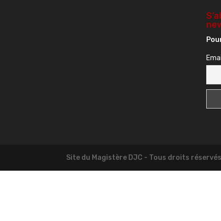
S’a
new
Pour
Emai
Site du Magistère DJC - Tous droits réservé